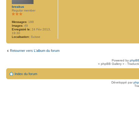
breakus
Regular member
Messages:
188
Images:
49
Enregistré le:
24 Fév 2013,
19:30
Localisation:
Suisse
Retourner vers L'album du forum
Powered by
phpBB
« phpBB Gallery » - Traduct
Index du forum
Développé par
ph
Tra