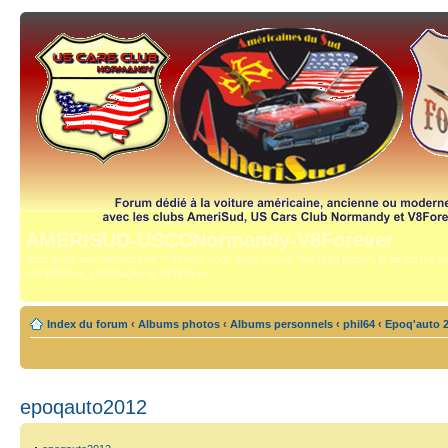
AMERISUD-USCCNormandy-V8Forever
Vous avez une "américaine" ? Bravo, vous avez trouvé "the right place", le forum qui mê
compétence, reportages et technique.
Index du forum
‹
Albums photos
‹
Albums personnels
‹
phil64
‹
Epoq'auto 
epoqauto2012