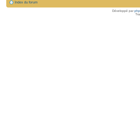
Index du forum
Développé par
ph
Tra