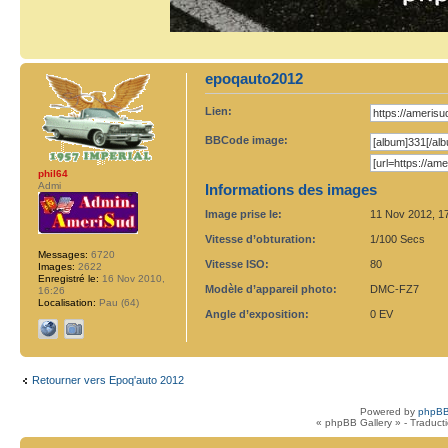
epoqauto2012
Lien:
BBCode image:
phil64
Admi
Informations des images
Image prise le:
11 Nov 2012, 1
Vitesse d’obturation:
1/100 Secs
Messages:
6720
Vitesse ISO:
80
Images:
2622
Enregistré le:
16 Nov 2010,
Modèle d’appareil photo:
DMC-FZ7
16:26
Localisation:
Pau (64)
Angle d’exposition:
0 EV
Retourner vers Epoq'auto 2012
Powered by
phpBB
« phpBB Gallery » - Traduct