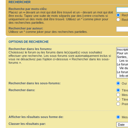
RECHERCHER
Recherche par mots-clés:
Placez un
+
devant un mot qui doit être trouvé et un
-
devant un mot qui doit
Rech
être exclu. Tapez une suite de mots séparés par des
|
entre crochets si
uniquement un des mots doit être trouvé. Utilisez un * comme joker pour
Rech
des recherches partielles.
Rechercher par auteur:
Utilisez un * comme joker pour des recherches partielles.
OPTIONS DE RECHERCHE
Rechercher dans les forums:
Choisissez le forum ou les forums dans le(s)quel(s) vous souhaitez
effectuer une recherche. Les sous-forums sont automatiquement inclus si
vous ne désactivez pas l’option ci-dessous « Rechercher dans les sous-
forums ».
Rechercher dans les sous-forums:
Oui
Rechercher dans:
Titr
Mess
Titr
Prem
Afficher les résultats sous forme de:
Mes
Classer les résultats par: