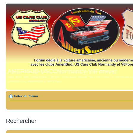
AMERISUD-USCCNormandy-V8Forever
Vous avez une "américaine" ? Bravo, vous avez trouvé "the right place", le forum qui mê
compétence, reportages et technique.
Index du forum
Rechercher