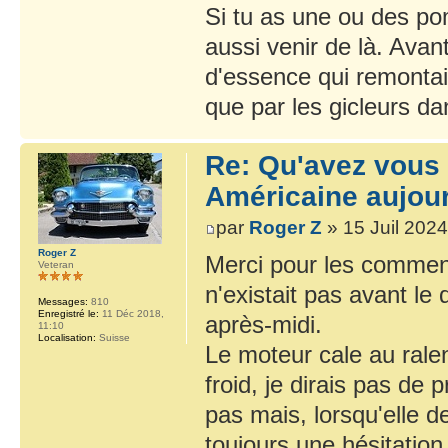
Si tu as une ou des po
aussi venir de là. Avan
d'essence qui remontait
que par les gicleurs dan
Re: Qu'avez vous 
Américaine aujour
par
Roger Z
» 15 Juil 2024
Roger Z
Merci pour les commenta
Veteran
n'existait pas avant le 
Messages:
810
Enregistré le:
11 Déc 2018,
après-midi.
11:10
Localisation:
Suisse
Le moteur cale au rale
froid, je dirais pas de
pas mais, lorsqu'elle d
toujours une hésitatio