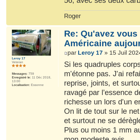
56, avec ses deux car
Roger
Re: Qu'avez vous 
Américaine aujour
par
Leroy 17
» 15 Juil 202
Leroy 17
Si les quadruples corp
Veteran
m'étonne pas. J'ai ref
Messages:
759
Enregistré le:
11 Déc 2018,
reprise, joints, et surto
13:00
Localisation:
Essonne
ravagé par l’essence de
richesse un lors d'un en
On lit de tout sur le n
et surtout ne se dérègl
Plus ou moins 1 mm au
mon modeste avis.