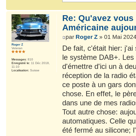
Re: Qu'avez vous 
Américaine aujour
par
Roger Z
» 01 Mai 2024
Roger Z
De fait, c'était hier: j'
Veteran
le système DAB+. Les s
Messages:
810
Enregistré le:
11 Déc 2018,
d'émettre d'ici un à d
11:10
Localisation:
Suisse
réception de la radio ét
ce poste à un gars dont
chose. En effet, le pèr
dans une de mes radio
Tout autre chose: aujou
automatiques. Celle que 
été fermé au silicone; l