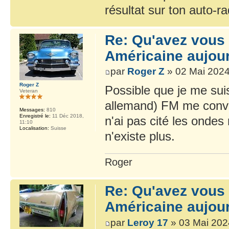
résultat sur ton auto-ra
Re: Qu'avez vous 
Américaine aujour
par
Roger Z
» 02 Mai 2024
Roger Z
Possible que je me sui
Veteran
allemand) FM me convie
Messages:
810
Enregistré le:
11 Déc 2018,
n'ai pas cité les onde
11:10
Localisation:
Suisse
n'existe plus.
Roger
Re: Qu'avez vous 
Américaine aujour
par
Leroy 17
» 03 Mai 202