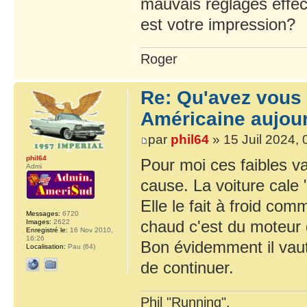
mauvais réglages effect
est votre impression?
Roger
Re: Qu'avez vous 
Américaine aujour
par
phil64
» 15 Juil 2024, 
phil64
Pour moi ces faibles v
Admi
cause. La voiture cale 
Elle le fait à froid co
Messages:
6720
chaud c'est du moteur 
Images:
2622
Enregistré le:
16 Nov 2010,
16:26
Bon évidemment il vau
Localisation:
Pau (64)
de continuer.
Phil "Running",