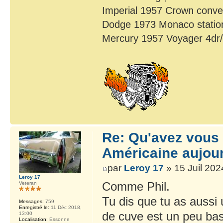
Imperial 1957 Crown conver
Dodge 1973 Monaco statio
Mercury 1957 Voyager 4dr
Re: Qu'avez vous 
Américaine aujour
par
Leroy 17
» 15 Juil 202
Leroy 17
Comme Phil.
Veteran
Tu dis que tu as aussi 
Messages:
759
Enregistré le:
11 Déc 2018,
de cuve est un peu bas 
13:00
Localisation:
Essonne