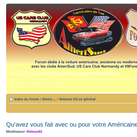
AMERISUD-USCCNormandy-V8Forever
Vous avez une "américaine" ? Bravo, vous avez trouvé "the right place", le forum qui mê
compétence, reportages et technique.
Index du forum
‹
Divers ...
‹
Voitures US en général
Qu'avez vous fait avec ou pour votre Américaine
Modérateur:
Relmax62