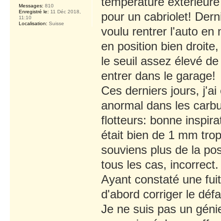
température extérieure
Messages:
810
Enregistré le:
11 Déc 2018,
pour un cabriolet! Dern
11:10
Localisation:
Suisse
voulu rentrer l'auto en
en position bien droite,
le seuil assez élevé de
entrer dans le garage!
Ces derniers jours, j'a
anormal dans les carbura
flotteurs: bonne inspira
était bien de 1 mm tro
souviens plus de la pos
tous les cas, incorrect.
Ayant constaté une fuit
d'abord corriger le défa
Je ne suis pas un géni