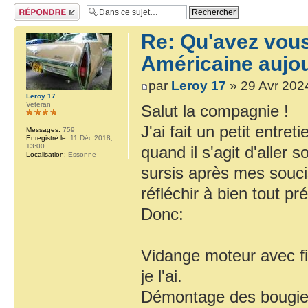
Répondre
Re: Qu'avez vous
Américaine aujou
par
Leroy 17
» 29 Avr 202
Leroy 17
Veteran
Salut la compagnie !
J'ai fait un petit entre
Messages:
759
Enregistré le:
11 Déc 2018,
13:00
quand il s'agit d'aller
Localisation:
Essonne
sursis après mes soucis 
réfléchir à bien tout pr
Donc:
Vidange moteur avec f
je l'ai.
Démontage des bougies