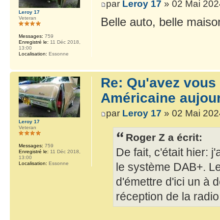
par
Leroy 17
» 02 Mai 202
Leroy 17
Belle auto, belle maiso
Veteran
Messages:
759
Enregistré le:
11 Déc 2018,
13:00
Localisation:
Essonne
Re: Qu'avez vous 
Américaine aujour
par
Leroy 17
» 02 Mai 202
Leroy 17
Veteran
Roger Z a écrit:
Messages:
759
De fait, c'était hier: 
Enregistré le:
11 Déc 2018,
13:00
le système DAB+. Les
Localisation:
Essonne
d'émettre d'ici un à
réception de la radio