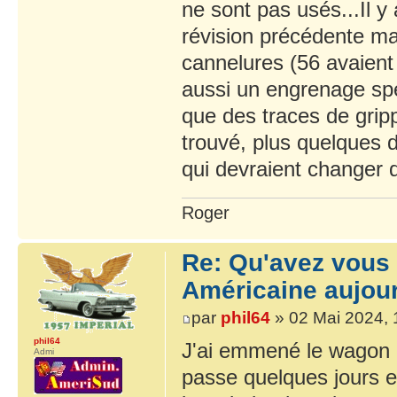
ne sont pas usés...Il 
révision précédente mal 
cannelures (56 avaient
aussi un engrenage spéc
que des traces de grip
trouvé, plus quelques d
qui devraient changer d
Roger
Re: Qu'avez vous 
Américaine aujour
par
phil64
» 02 Mai 2024, 
phil64
J'ai emmené le wagon '
Admi
passe quelques jours en