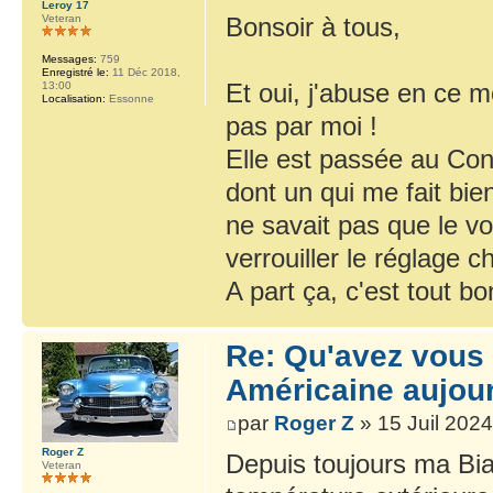
Leroy 17
Bonsoir à tous,
Veteran
Messages:
759
Enregistré le:
11 Déc 2018,
Et oui, j'abuse en ce 
13:00
Localisation:
Essonne
pas par moi !
Elle est passée au Con
dont un qui me fait bien 
ne savait pas que le vol
verrouiller le réglage 
A part ça, c'est tout b
Re: Qu'avez vous 
Américaine aujour
par
Roger Z
» 15 Juil 2024
Roger Z
Depuis toujours ma Biar
Veteran