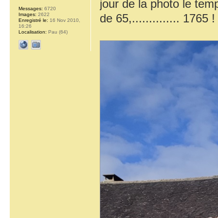
jour de la photo le tem
Messages:
6720
de 65,.............. 1765 
Images:
2622
Enregistré le:
16 Nov 2010,
16:26
Localisation:
Pau (64)